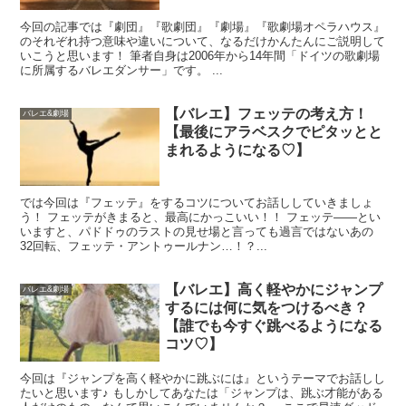
今回の記事では『劇団』『歌劇団』『劇場』『歌劇場オペラハウス』
のそれぞれ持つ意味や違いについて、なるだけかんたんにご説明して
いこうと思います！ 筆者自身は2006年から14年間「ドイツの歌劇場
に所属するバレエダンサー」です。 ...
【バレエ】フェッテの考え方！
バレエ&劇場
【最後にアラベスクでピタッとと
まれるようになる♡】
では今回は『フェッテ』をするコツについてお話ししていきましょ
う！ フェッテがきまると、最高にかっこいい！！ フェッテ――とい
いますと、パドドゥのラストの見せ場と言っても過言ではないあの
32回転、フェッテ・アントゥールナン…！？...
【バレエ】高く軽やかにジャンプ
バレエ&劇場
するには何に気をつけるべき？
【誰でも今すぐ跳べるようになる
コツ♡】
今回は『ジャンプを高く軽やかに跳ぶには』というテーマでお話しし
たいと思います♪ もしかしてあなたは「ジャンプは、跳ぶ才能がある