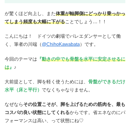
が驚くほど向上し、また
体重が軸脚側にどっかり乗っかっ
てしまう頻度も大幅に下がる
ことでしょう…！！
こんにちは！ ドイツの劇場でバレエダンサーとして働
く、筆者の川端（
@ChihoKawabata
）です。
今回のテーマは
『
動きの中でも骨盤を水平に安定させるに
は
』
♪
大前提として、脚を軽く使うためには、
骨盤ができるだけ
水平（床と平行）
でなくちゃなりません。
なぜなら
その位置こそが、脚を上げるための筋肉を、最も
コスパの良い状態にしてくれる
からです。省エネなのにパ
フォーマンスは高い、って状態にね♡