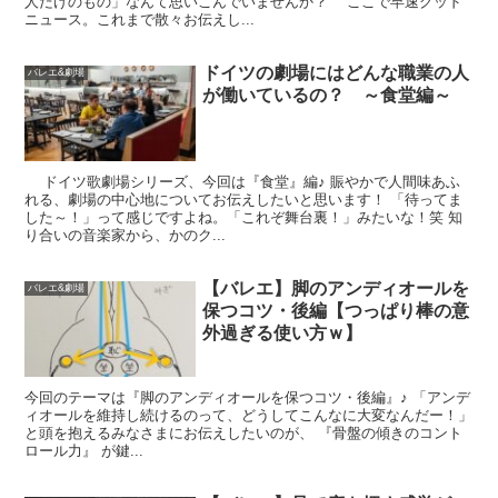
人だけのもの」なんて思いこんでいませんか？ ここで早速グッド
ニュース。これまで散々お伝えし...
ドイツの劇場にはどんな職業の人
バレエ&劇場
が働いているの？ ～食堂編～
ドイツ歌劇場シリーズ、今回は『食堂』編♪ 賑やかで人間味あふ
れる、劇場の中心地についてお伝えしたいと思います！ 「待ってま
した～！」って感じですよね。「これぞ舞台裏！」みたいな！笑 知
り合いの音楽家から、かのク...
【バレエ】脚のアンディオールを
バレエ&劇場
保つコツ・後編【つっぱり棒の意
外過ぎる使い方ｗ】
今回のテーマは『脚のアンディオールを保つコツ・後編』♪ 「アンデ
ィオールを維持し続けるのって、どうしてこんなに大変なんだー！」
と頭を抱えるみなさまにお伝えしたいのが、 『骨盤の傾きのコント
ロール力』 が鍵...