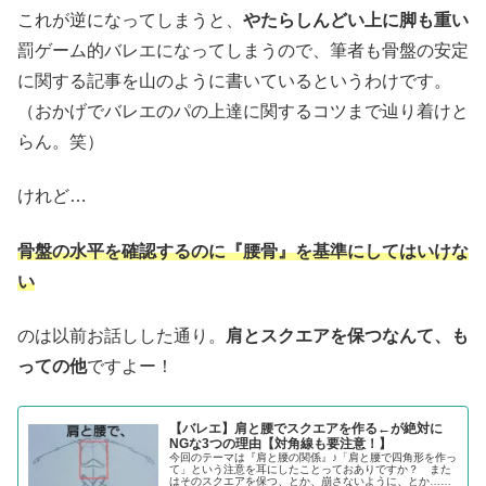
これが逆になってしまうと、
やたらしんどい上に脚も重い
罰ゲーム的バレエになってしまうので、筆者も骨盤の安定
に関する記事を山のように書いているというわけです。
（おかげでバレエのパの上達に関するコツまで辿り着けと
らん。笑）
けれど…
骨盤の水平を確認するのに『腰骨』を基準にしてはいけな
い
のは以前お話しした通り。
肩とスクエアを保つなんて、も
っての他
ですよー！
【バレエ】肩と腰でスクエアを作る←が絶対に
NGな3つの理由【対角線も要注意！】
今回のテーマは『肩と腰の関係』♪「肩と腰で四角形を作っ
て」という注意を耳にしたことっておありですか？ また
はそのスクエアを保つ、とか、崩さないように、とか…。