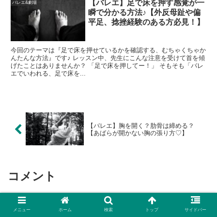
【バレエ】足で床を押す感覚が一
バレエ&劇場
瞬で分かる方法♪【外反母趾や偏
平足、捻挫経験のある方必見！】
今回のテーマは『足で床を押せているかを確認する、むちゃくちゃか
んたんな方法』です♪ レッスン中、先生にこんな注意を受けて首を傾
げたことはありませんか？ 「足で床を押してー！」 そもそも「バレ
エでいわれる、足で床を...
【バレエ】胸を開く？肋骨は締める？
【あばらが開かない胸の張り方♡】
コメント
コメントを書き込む
メニュー
ホーム
検索
トップ
サイドバー