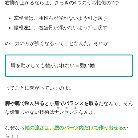
右脚が上がるならば、さっきの4つのうち軸側の2つ
左
坐骨は、腰椎右が浮かないよう引き戻す
腰椎
左
は、右坐骨が浮かないよう押し戻す
の、力の方が強くなるってことなんだ。それが
脚を動かしても軸がぶれない＝
強い軸
ってことに繋がっていくのよ。
脚や腕で踏ん張る
とか
肩でバランスを取る
だなんて、そん
無意味
な優雅じゃない技術は
ナンセンス
なんよ。
なぜなら
軸の強さは、腰のパーツ内だけで作り出せる
か
ら！！