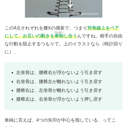
この4点それぞれを腰Xの感覚で、つまり
対角線上をペア
けんせい
にして、お互いの動きを
牽制
し合う
んですね。相手の自由
な行動を阻止するつもりで。上のイラストなら（時計回り
に）、
左坐骨は、腰椎右が浮かないよう引き戻す
右坐骨は、腰椎左が離れないよう引き戻す
腰椎右は、左坐骨が離れないよう引き戻す
腰椎左は、右坐骨が浮かないよう押し戻す
単純に言えば、4つの矢印が中心を指している、ってこ