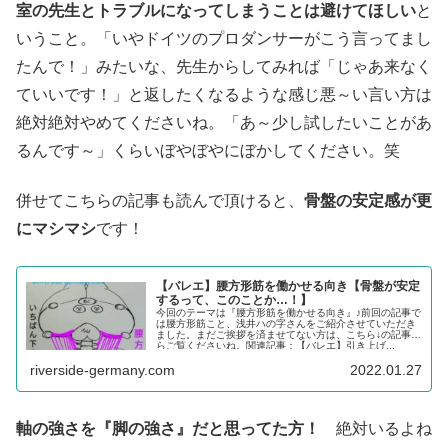
室の先生とトラブルになってしまうことは避けてほしい
と
いうこと。「いやドイツのプロダンサーがこう言ってまし
たんで！」みたいな、先生からしてみれば「じゃあ来なく
ていいです！」と返したくなるような感じ悪～い言い方は
絶対絶対やめてくださいね。「あ～少し試したいことがあ
るんです～」くらいぼやぼやにぼかしてください。笑
併せてこちらの記事も読んで頂けると、
骨盤の安定感が更
にマシマシ
です！
【バレエ】腰方形筋を働かせる向き【骨盤が安定
するって、このことか…！】
今回のテーマは『腰方形筋を働かせる向き』♪前回の記事で
は腰方形筋こと、浅井ハの字さんをご紹介させていただき
ました。まだご挨拶を済ませてない方は、こちら↓の記事か
らご覧くださいね。関連記事：【バレエ】引き上げ...
riverside-germany.com
2022.01.27
軸の強さを『脚の強さ』だと思ってた方！
絶対いるよね