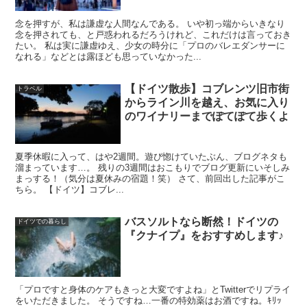
念を押すが、私は謙虚な人間なんである。 いや初っ端からいきなり
念を押されても、と戸惑われるだろうけれど、これだけは言っておき
たい。 私は実に謙虚ゆえ、少女の時分に「プロのバレエダンサーに
なれる」などとは露ほども思っていなかった...
【ドイツ散歩】コブレンツ旧市街
トラベル
からライン川を越え、お気に入り
のワイナリーまでぽてぽて歩くよ
夏季休暇に入って、はや2週間。遊び惚けていたぶん、ブログネタも
溜まっています…。 残りの3週間はおこもりでブログ更新にいそしみ
まっする！（気分は夏休みの宿題！笑） さて、前回出した記事がこ
ちら。 【ドイツ】コブレ...
バスソルトなら断然！ドイツの
ドイツでの暮らし
『クナイプ』をおすすめします♪
「プロですと身体のケアもきっと大変ですよね」とTwitterでリプライ
をいただきました。 そうですね…一番の特効薬はお酒ですね。ｷﾘｯ