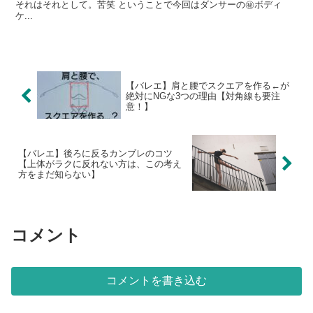
それはそれとして。苦笑 ということで今回はダンサーの㊙ボディ
ケ...
【バレエ】肩と腰でスクエアを作る←が
絶対にNGな3つの理由【対角線も要注
意！】
【バレエ】後ろに反るカンブレのコツ
【上体がラクに反れない方は、この考え
方をまだ知らない】
コメント
コメントを書き込む