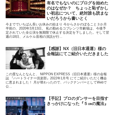
有名でもないのにブログを始めた
のはなぜか？ ちょっと恥ずかし
い初志について、絶対誰も読まな
いだろうから書いとく
今まででいちばん長いお休みの始まり 今からさかのぼること３か月
半前の、2020年3月13日。 私の勤めるコブレンツ市劇場は、今後予
定されていた全公演を無期限で休止する決定を下しました。そして翌
週の18日、メルケル首相の演説が行...
【感謝】NX（旧日本通運）様の
バレエ&劇場
会報誌にてご紹介いただきました
この度なんとなんと、 NIPPON EXPRESS（旧日本通運）様の会報
誌 『ハートライナー倶楽部』2022年1月号 にてご紹介いただく機会
に恵まれました！ 月が替わったので、バックナンバーとしてWebで
公...
【手記】プロのダンサーを目指す
ドイツでの暮らし
きっかけになった『５㎝の魔法』